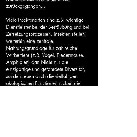
zurückgegangen...
Viele Insektenarten sind z.B. wichtige
Dienstleister bei der Bestäubung und bei
Zersetzungsprozessen. Insekten stellen
weiterhin eine zentrale
Nahrungsgrundlage für zahlreiche
Wirbeltiere (z.B. Vögel, Fledermäuse,
Amphibien) dar. Nicht nur die
einzigartige und gefährdete Diversität,
sondern eben auch die vielfältigen
ökologischen Funktionen rücken die
Insekten daher mittlerweile mit ins
Zentrum aktueller
Artenschutz-
Bestrebungen
.
Die Diversität und Evolution der Insekten
ist durch hunderte Millionen von
Exemplaren in naturhistorischen Museen